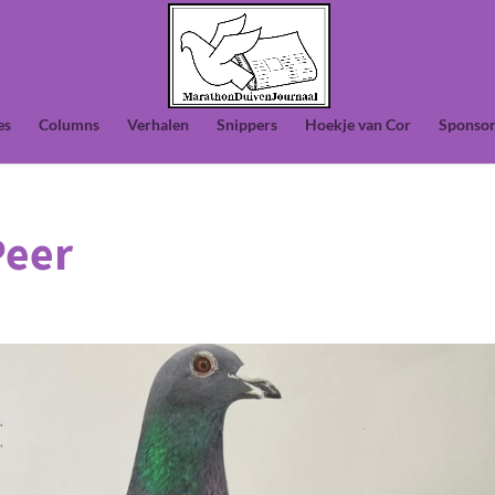
es
Columns
Verhalen
Snippers
Hoekje van Cor
Sponsor
Peer