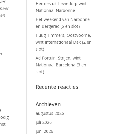
ver
Hermes uit Lewedorp wint
 meer
Nationaal Narbonne
len
Het weekend van Narbonne
en Bergerac (6 en slot)
Huug Timmers, Oostvoorne,
wint Internationaal Dax (2 en
slot)
n.
Ad Fortuin, Strijen, wint
Nationaal Barcelona (3 en
slot)
Recente reacties
Archieven
e
augustus 2026
nodig
juli 2026
 met
juni 2026