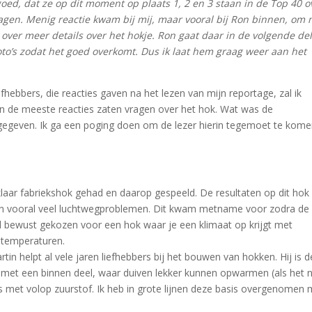
ed, dat ze op dit moment op plaats 1, 2 en 3 staan in de Top 40 o
agen. Menig reactie kwam bij mij, maar vooral bij Ron binnen, om
ver meer details over het hokje. Ron gaat daar in de volgende de
oto’s zodat het goed overkomt. Dus ik laat hem graag weer aan het
fhebbers, die reacties gaven na het lezen van mijn reportage, zal ik
n de meeste reacties zaten vragen over het hok. Wat was de
gegeven. Ik ga een poging doen om de lezer hierin tegemoet te kome
n klaar fabriekshok gehad en daarop gespeeld. De resultaten op dit hok
ven vooral veel luchtwegproblemen. Dit kwam metname voor zodra de
 bewust gekozen voor een hok waar je een klimaat op krijgt met
ntemperaturen.
tin helpt al vele jaren liefhebbers bij het bouwen van hokken. Hij is d
 met een binnen deel, waar duiven lekker kunnen opwarmen (als het 
n is met volop zuurstof. Ik heb in grote lijnen deze basis overgenomen