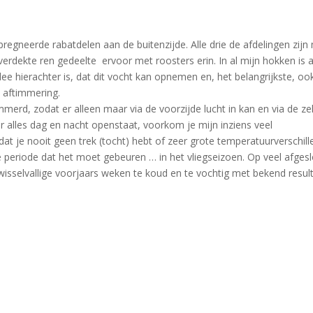
egneerde rabatdelen aan de buitenzijde. Alle drie de afdelingen zijn
dekte ren gedeelte ervoor met roosters erin. In al mijn hokken is a
e hierachter is, dat dit vocht kan opnemen en, het belangrijkste, oo
 aftimmering.
immerd, zodat er alleen maar via de voorzijde lucht in kan en via de ze
ier alles dag en nacht openstaat, voorkom je mijn inziens veel
t je nooit geen trek (tocht) hebt of zeer grote temperatuurverschill
e periode dat het moet gebeuren … in het vliegseizoen. Op veel afges
wisselvallige voorjaars weken te koud en te vochtig met bekend resul