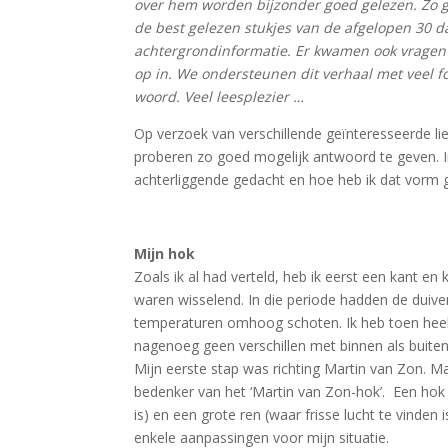
over hem worden bijzonder goed gelezen. Zo go
de best gelezen stukjes van de afgelopen 30 d
achtergrondinformatie. Er kwamen ook vragen o
op in. We ondersteunen dit verhaal met veel f
woord. Veel leesplezier …
Op verzoek van verschillende geïnteresseerde lie
proberen zo goed mogelijk antwoord te geven. I
achterliggende gedacht en hoe heb ik dat vorm 
Mijn hok
Zoals ik al had verteld, heb ik eerst een kant e
waren wisselend. In die periode hadden de dui
temperaturen omhoog schoten. Ik heb toen heel
nagenoeg geen verschillen met binnen als buite
Mijn eerste stap was richting Martin van Zon. Mar
bedenker van het ‘Martin van Zon-hok’. Een hok
is) en een grote ren (waar frisse lucht te vinde
enkele aanpassingen voor mijn situatie.