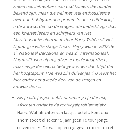
zullen ook liefhebbers aan bod komen, die minder
bekend zijn, maar die wel met veel enthousiasme
over hun hobby kunnen praten. In deze editie krijgt
u de antwoorden op de vragen, die bedacht zijn door
een kwartet lezers en schrijvers van Het
Marathonduivenjournaal, door Harry Tubée uit Het
Limburgse witte stadje Thorn. Harry won in 2007 de
e
e
1
Nationaal Barcelona en was 2
Internationaal.
Natuurlijk won hij nog diverse mooie kopprijzen,
maar als je Barcelona hebt gewonnen dan blijft dat
het hoogtepunt. Hoe was zijn duivenjaar? U leest het
hier onder het tweede deel van de vragen en
antwoorden …
Als je late jongen hebt, wanneer ga je die nog
africhten ondanks de roofvogelproblematiek?
Harry: ‘Wat africhten van laatjes beteft. Fondclub
Thorn speelt al zeker 15 jaar geen 1e tour jonge
duiven meer. Dit was op een gegeven moment niet