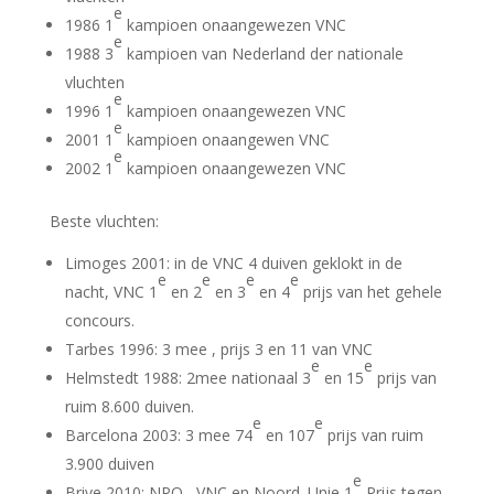
e
1986 1
kampioen onaangewezen VNC
e
1988 3
kampioen van Nederland der nationale
vluchten
e
1996 1
kampioen onaangewezen VNC
e
2001 1
kampioen onaangewen VNC
e
2002 1
kampioen onaangewezen VNC
Beste vluchten:
Limoges 2001: in de VNC 4 duiven geklokt in de
e
e
e
e
nacht, VNC 1
en 2
en 3
en 4
prijs van het gehele
concours.
Tarbes 1996: 3 mee , prijs 3 en 11 van VNC
e
e
Helmstedt 1988: 2mee nationaal 3
en 15
prijs van
ruim 8.600 duiven.
e
e
Barcelona 2003: 3 mee 74
en 107
prijs van ruim
3.900 duiven
e
Brive 2010: NPO , VNC en Noord. Unie 1
Prijs tegen