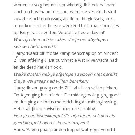
winnen. Ik volg het niet nauwkeurig. Ik bleek na twee
vluchten bovenaan te staan, werd me verteld. Ik vind
zowel de ochtendlossing als de middaglossing leuk,
maar koos in het laatste weekend toch maar om alles
op Bergerac te zetten. Vooral de beste duiven!’
Wat zijn de mooiste zaken die je het afgelopen
seizoen hebt bereikt?
Harry: ‘Naast dit mooie kampioenschap op St. Vincent
e
2
van afdeling 6. Dit duivinnetje wat ik verwacht had
en die deed het dan ook.’
Welke doelen heb je afgelopen seizoen niet bereikt
die je wel graag had willen bereiken?
Harry: ‘Ik zou graag op de ZLU vluchten willen pieken.
Op Agen ging het minder. De middaglossing ging goed
en dus ging de focus meer richting de middaglossing.
Het is altijd improviseren met onze hobby.’
Heb je een kweekkoppel die afgelopen seizoen als
goed koppel boven is komen drijven?
Harry: ‘Al een paar jaar een koppel wat goed vererfd.