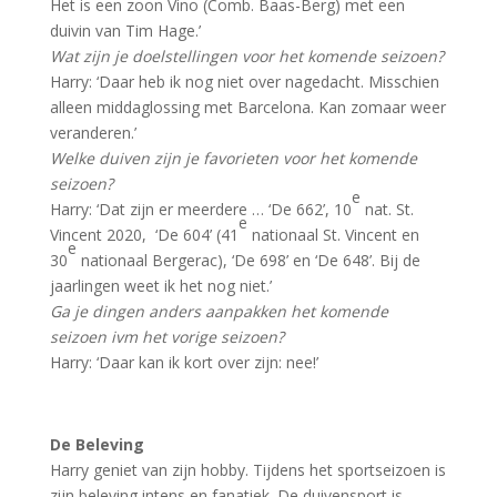
Het is een zoon Vino (Comb. Baas-Berg) met een
duivin van Tim Hage.’
Wat zijn je doelstellingen voor het komende seizoen?
Harry: ‘Daar heb ik nog niet over nagedacht. Misschien
alleen middaglossing met Barcelona. Kan zomaar weer
veranderen.’
Welke duiven zijn je favorieten voor het komende
seizoen?
e
Harry: ‘Dat zijn er meerdere … ‘De 662’, 10
nat. St.
e
Vincent 2020, ‘De 604’ (41
nationaal St. Vincent en
e
30
nationaal Bergerac), ‘De 698’ en ‘De 648’. Bij de
jaarlingen weet ik het nog niet.’
Ga je dingen anders aanpakken het komende
seizoen ivm het vorige seizoen?
Harry: ‘Daar kan ik kort over zijn: nee!’
De Beleving
Harry geniet van zijn hobby. Tijdens het sportseizoen is
zijn beleving intens en fanatiek. De duivensport is