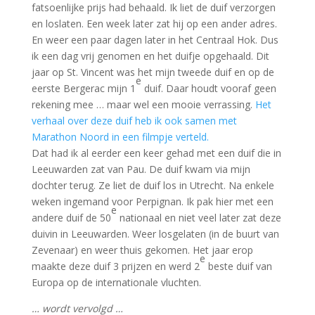
fatsoenlijke prijs had behaald. Ik liet de duif verzorgen
en loslaten. Een week later zat hij op een ander adres.
En weer een paar dagen later in het Centraal Hok. Dus
ik een dag vrij genomen en het duifje opgehaald. Dit
jaar op St. Vincent was het mijn tweede duif en op de
e
eerste Bergerac mijn 1
duif. Daar houdt vooraf geen
rekening mee … maar wel een mooie verrassing.
Het
verhaal over deze duif heb ik ook samen met
Marathon Noord in een filmpje verteld.
Dat had ik al eerder een keer gehad met een duif die in
Leeuwarden zat van Pau. De duif kwam via mijn
dochter terug. Ze liet de duif los in Utrecht. Na enkele
weken ingemand voor Perpignan. Ik pak hier met een
e
andere duif de 50
nationaal en niet veel later zat deze
duivin in Leeuwarden. Weer losgelaten (in de buurt van
Zevenaar) en weer thuis gekomen. Het jaar erop
e
maakte deze duif 3 prijzen en werd 2
beste duif van
Europa op de internationale vluchten.
… wordt vervolgd …