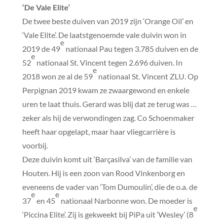
‘De Vale Elite’
De twee beste duiven van 2019 zijn ‘Orange Oil’ en
‘Vale Elite’. De laatstgenoemde vale duivin won in
e
2019 de 49
nationaal Pau tegen 3.785 duiven en de
e
52
nationaal St. Vincent tegen 2.696 duiven. In
e
2018 won ze al de 59
nationaal St. Vincent ZLU. Op
Perpignan 2019 kwam ze zwaargewond en enkele
uren te laat thuis. Gerard was blij dat ze terug was …
zeker als hij de verwondingen zag. Co Schoenmaker
heeft haar opgelapt, maar haar vliegcarrière is
voorbij.
Deze duivin komt uit ‘Barçasilva’ van de familie van
Houten. Hij is een zoon van Rood Vinkenborg en
eveneens de vader van ‘Tom Dumoulin’, die de o.a. de
e
e
37
en 45
nationaal Narbonne won. De moeder is
e
‘Piccina Elite’. Zij is gekweekt bij PiPa uit ‘Wesley’ (8