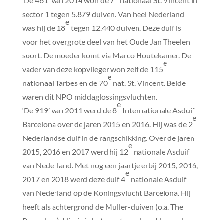
‘De 461’ van 2014 won de 7
nationaal St. Vincent in
sector 1 tegen 5.879 duiven. Van heel Nederland
e
was hij de 18
tegen 12.440 duiven. Deze duif is
voor het overgrote deel van het Oude Jan Theelen
soort. De moeder komt via Marco Houtekamer. De
e
vader van deze kopvlieger won zelf de 115
e
nationaal Tarbes en de 70
nat. St. Vincent. Beide
waren dit NPO middaglossingsvluchten.
e
‘De 919’ van 2011 werd de 8
Internationale Asduif
e
Barcelona over de jaren 2015 en 2016. Hij was de 2
Nederlandse duif in de rangschikking. Over de jaren
e
2015, 2016 en 2017 werd hij 12
nationale Asduif
van Nederland. Met nog een jaartje erbij 2015, 2016,
e
2017 en 2018 werd deze duif 4
nationale Asduif
van Nederland op de Koningsvlucht Barcelona. Hij
heeft als achtergrond de Muller-duiven (o.a. The